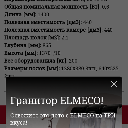
Общая номинальная мощность [Вт]:
0,6
Длина [мм]:
1400
Полезная вместимость [дм3]:
440
Полезная вместимость камере [дм3]:
440
Площадь полок [м2]:
2,1
Глубина [мм]:
865
Высота [мм]:
1370+/10
Вес оборудованияa [кг]:
200
Размеры полок [мм]:
1280x380 3шт, 640x525
2шт
Закр
Гранитор ELMECO!
Похожие товары
Освежите это лето с ELMECO на ТРИ
вкуса!