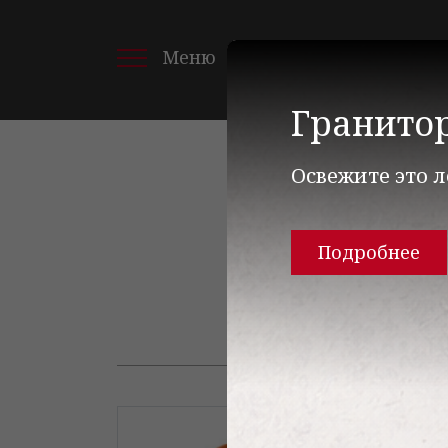
+375(29) 190 68 17
Меню
+375(17) 373 68 17
Гранито
Освежите это л
Главная
Оборудован
Аксессуары для
Подробнее
Ко