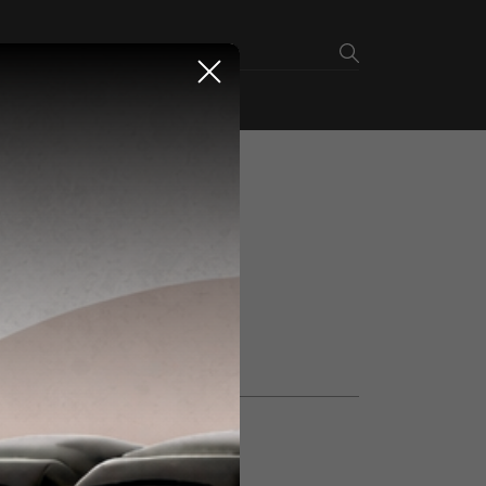
e-like.by
Закрыть
ZUMMO Z 14 NATURE
еры оранжевые Z14
Z14