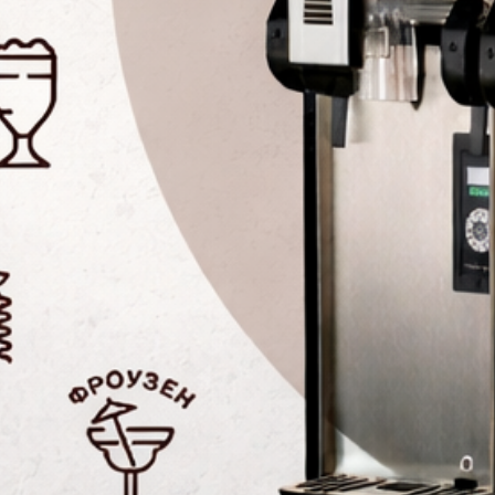
омплект маленьких
Панель для
чаш Small cup kit Z14
самообслуживани
Self Service tap tray 