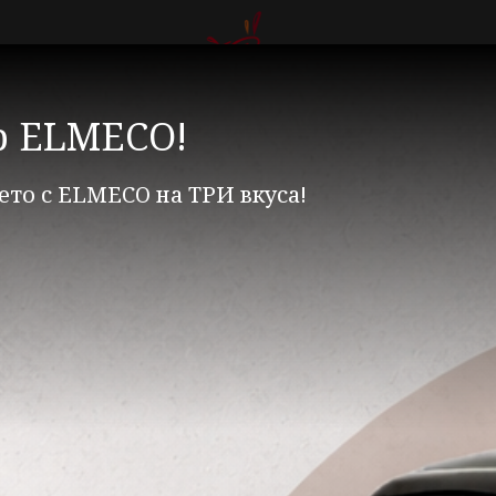
info@peopl
Заказать звонок
р ELMECO!
ето с ELMECO на ТРИ вкуса!
ие
Соковыжималки
Соковыжималки ZUMMO
 соковыжималки ZUMMO Z 14 NATURE
Контейн
нтейнеры оранжевые 
Цена по запросу
Заказать