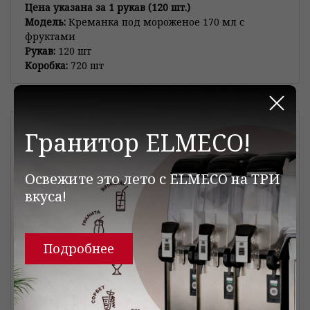
Цена указана за 1 рукав (120 шт.)
Модель:
Креманка под мороженое 170 мл с
фруктами
Рукав:
120 шт
Коробка:
720 шт
Закр
Креманка 200 мл бумажная CITY
Гранитор ELMECO!
Освежите это лето с ELMECO на ТРИ
вкуса!
Подробнее