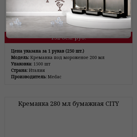
132
бел. руб.
Цена указана за 1 рукав (250 шт.)
Модель:
Креманка под мороженое 200 мл
Упаковка:
1500 шт
Страна:
Италия
Производитель:
Medac
Креманка 280 мл бумажная CITY