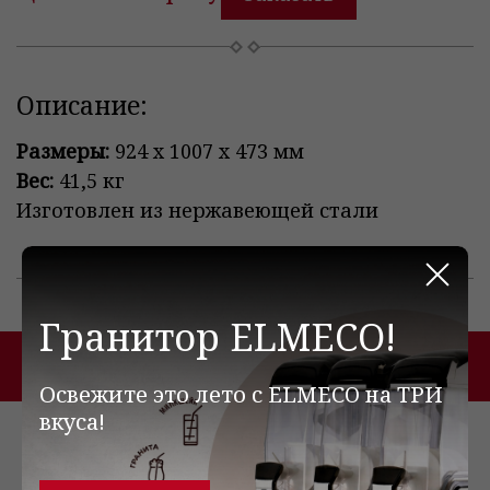
Описание:
Размеры:
924 x 1007 x 473 мм
Вес:
41,5 кг
Изготовлен из нержавеющей стали
Закр
Гранитор ELMECO!
Похожие товары
Освежите это лето с ELMECO на ТРИ
вкуса!