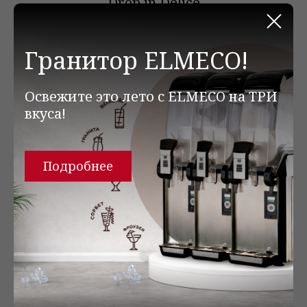
Drop in Delice
Закр
Гранитор ELMECO!
Освежите это лето с ELMECO на ТРИ
вкуса!
Подробнее
BISTRO