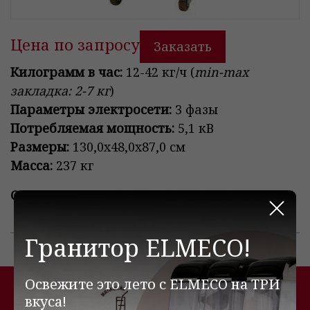
Цена по запросу
Заказать
Килограмм в час:
12-42 кг/ч (
min-max
закладка: 2-7 кг
)
Параметры электросети:
3 фазы
Потребляемая мощность:
5,1 кВ
Размеры:
130,0x48,0x87,0 см
Масса:
237 кг
Страна:
Словения
Закр
Гранитор ELMECO!
Освежите это лето с ELMECO на ТРИ
Похожие товары
вкуса!