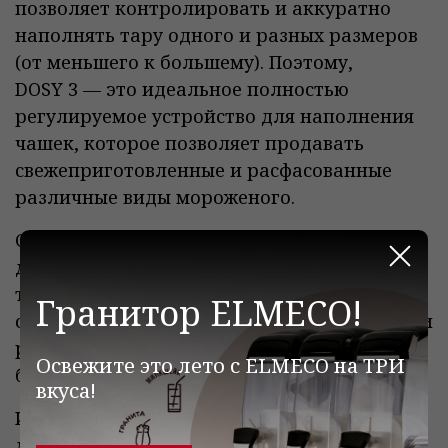
позволяет контролировать и аккуратно
наполнять тару одного и разных размеров
(от меньшего к большему). Поэтому,
DOSY 3 — это идеальное полностью
регулируемое устройство для наполнения
чашек, которое позволяет продавать
свежеприготовленные и расфасованные
различные виды мороженого.
Система обеспечивает точную скорость
дозирования в зависимости от вместимости
Закр
тары. Особенностью работы данной
Гранитор ELMECO!
системы является то, что она автоматически
регулирует скорость в начале: сначала
Освежите это лето с ELMECO на ТРИ
быстро, а в конце медленно.
вкуса!
Используя три различные скорости
дозирования DOSY 3, Вы полностью