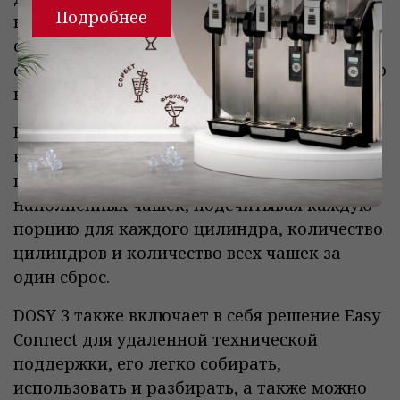
Подробнее
контролируете процесс наполнения
стаканчиков: от диапазона наполнения до
скорости ручного или полуавтоматического
наполнения.
Например: 20 чашек по 150 мл можно
наполнить за 1 минуту. Дисплей DOSY 3
позволяет легко отслеживать количество
наполненных чашек, подсчитывая каждую
порцию для каждого цилиндра, количество
цилиндров и количество всех чашек за
один сброс.
DOSY 3 также включает в себя решение Easy
Connect для удаленной технической
поддержки, его легко собирать,
использовать и разбирать, а также можно