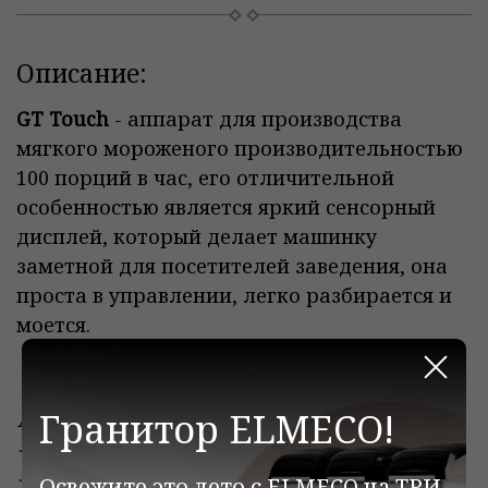
Описание:
GT Touch
- аппарат для производства
мягкого мороженого производительностью
100 порций в час, его отличительной
особенностью является яркий сенсорный
дисплей, который делает машинку
заметной для посетителей заведения, она
проста в управлении, легко разбирается и
моется.
Закр
Гранитор ELMECO!
Аппарат готовит:
- мягкое мороженое;
- сорбетто;
Освежите это лето с ELMECO на ТРИ