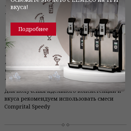
- гранито;
вкуса!
- фроузен йогурт
;
Подробнее
Простота приготовления
Высокая рентабельность
Привлекательный дизайн
Высочайшее качество приготовления
Стабильный вкус и качество
Шоу готового продукта
Для получения идельного консистенции и
вкуса рекомендуем использовать смеси
Сomprital Speedy