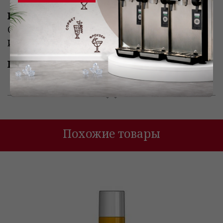
Изготовлено и упаковано
OrsadrinksSrlinPalermo, ViaS. Corleone, 12,
Италия.
Цена указана за 1 бутылку
Похожие товары