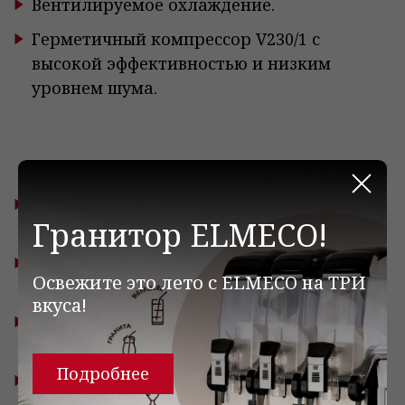
Вентилируемое охлаждение.
Герметичный компрессор V230/1 с
высокой эффективностью и низким
уровнем шума.
Закр
Съемный конденсаторный блок для
Гранитор ELMECO!
быстрого и простого обслуживания.
Переднее стекло с отверстием для легкой
Освежите это лето с ELMECO на ТРИ
чистки.
вкуса!
Электронная панель управления
температурой.
Подробнее
Размораживание горячим газом.