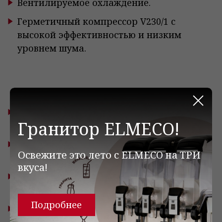
Вентилируемое охлаждение.
Герметичный компрессор V230/1 с
высокой эффективностью и низким
уровнем шума.
Закр
Съемный конденсаторный блок для
Гранитор ELMECO!
быстрого и простого обслуживания.
Переднее стекло с отверстием для легкой
Освежите это лето с ELMECO на ТРИ
чистки.
вкуса!
Электронная панель управления
температурой.
Подробнее
Размораживание горячим газом.