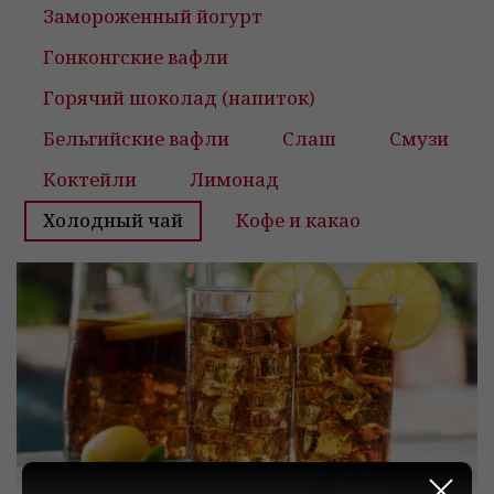
Замороженный йогурт
Гонконгские вафли
Горячий шоколад (напиток)
Бельгийские вафли
Слаш
Смузи
Коктейли
Лимонад
Холодный чай
Кофе и какао