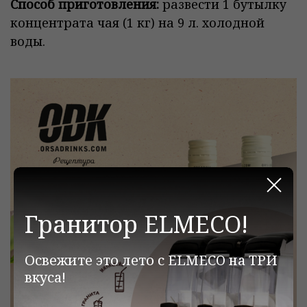
Способ приготовления:
развести 1 бутылку
концентрата чая (1 кг) на 9 л. холодной
воды.
Закр
Гранитор ELMECO!
Освежите это лето с ELMECO на ТРИ
вкуса!