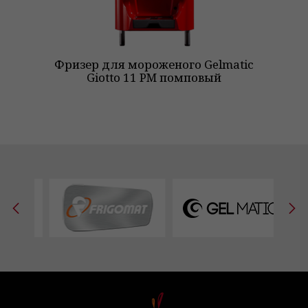
Фризер для мороженого Gelmatic
Фр
Giotto 11 PM помповый