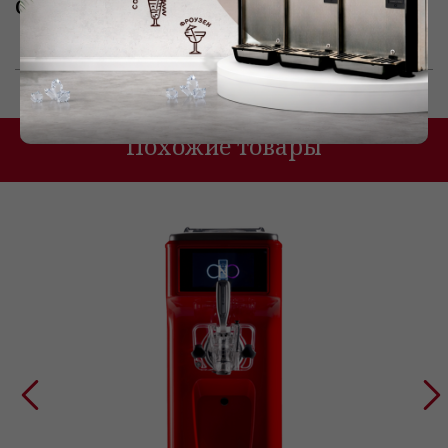
Объём циллиндра:
1,7 л
Похожие товары