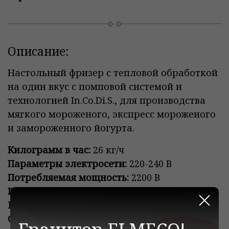
Описание:
Настольный фризер с тепловой обработкой
на один вкус с помповой системой и
технологией In.Co.Di.S., для производства
мягкого мороженого, экспресс мороженого
и замороженного йогурта.
Килограмм в час:
26 кг/ч
Параметры электросети:
220-240 В
Потребляемая мощность:
2200 В
Размеры:
85,5х45,0х78,3 см
Масса:
140 кг
Закр
Объем бачка:
17 л