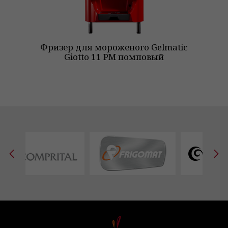
Фризер для мороженого Gelmatic
Фр
Giotto 11 PM помповый