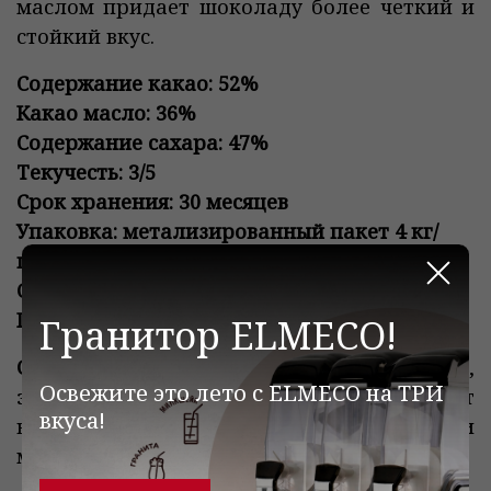
маслом придает шоколаду более четкий и
стойкий вкус.
Содержание какао: 52%
Какао масло: 36%
Содержание сахара: 47%
Текучесть: 3/5
Срок хранения: 30 месяцев
Упаковка: метализированный пакет 4 кг/
цена указана за 1 кг
Закр
Страна: Италия
Производитель: ICAM
Гранитор ELMECO!
Состав:
Паста какао, сахар, масло какао,
Освежите это лето с ELMECO на ТРИ
эмульгатор: соевый лецитин, экстракт
вкуса!
ванили. Может содержать следы орехов и
молочных продуктов. Не содержит глютен.