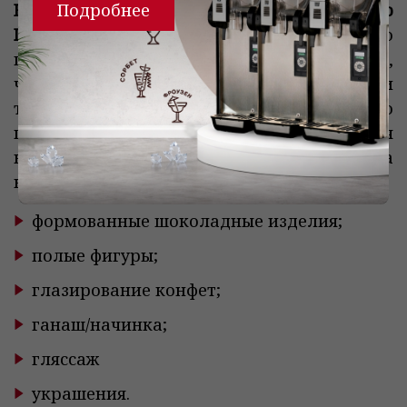
Подробнее
Кондитерский горький Шоколад кувертюр
ICAM Madesimo 52%
подходит для горячего
шоколада, изготовления пралине с тонким,
четким покрытием, равномерным цветом и
т.д. Также данный шоколад отлично
подходит для выпечки, а для изготовления
конфет ещё ничего лучше шоколада
кувертюр не придумали.
формованные шоколадные изделия;
полые фигуры;
глазирование конфет;
ганаш/начинка;
гляссаж
украшения.